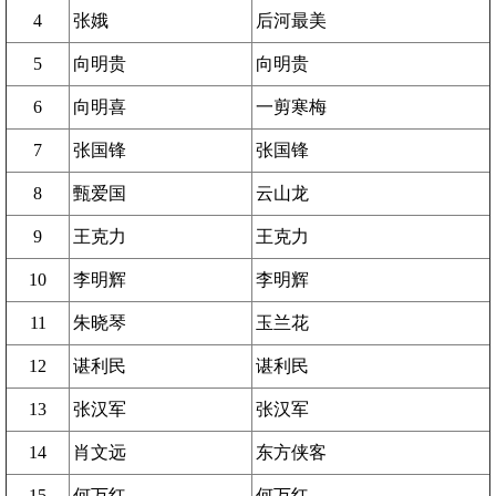
4
张娥
后河最美
5
向明贵
向明贵
6
向明喜
一剪寒梅
7
张国锋
张国锋
8
甄爱国
云山龙
9
王克力
王克力
10
李明辉
李明辉
11
朱晓琴
玉兰花
12
谌利民
谌利民
13
张汉军
张汉军
14
肖文远
东方侠客
15
何万红
何万红