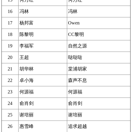
16
冯林
冯林
17
杨邦富
Owen
18
陈黎明
CC黎明
19
李福军
自然之源
20
王超
哒哒哒
21
胡华林
棠浦胡家
22
卓小海
森声不息
23
何源福
何源福
24
俞肖剑
俞肖剑
25
谢培丽
谢培丽
26
惠雪峰
追求超越