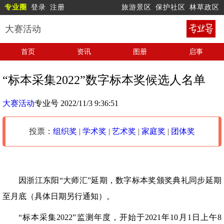
专业圈
登录
注册
旅游景区
保护社区
林草政区
大赛活动
首页
资讯
图册
启事
“标本采集2022”数字标本奖候选人名单
大赛活动
专业号 2022/11/3 9:36:51
投票：
组织奖
|
学术奖
|
艺术奖
|
家庭奖
|
团体奖
因浙江东阳“大师汇”延期，数字标本奖颁奖典礼同步延期
至月底（具体日期另行通知）。
“标本采集2022”监测年度，开始于2021年10月1日上午8