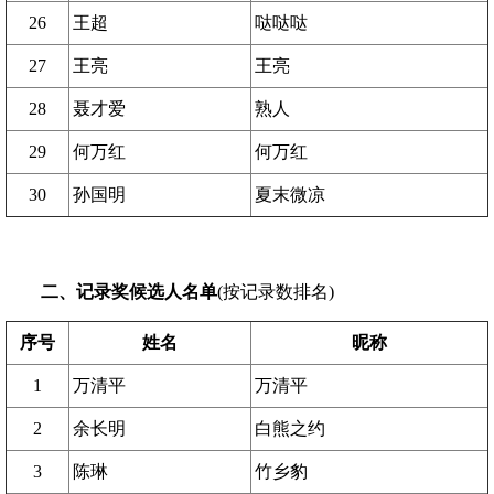
26
王超
哒哒哒
27
王亮
王亮
28
聂才爱
熟人
29
何万红
何万红
30
孙国明
夏末微凉
二、记录奖候选人名单
(按记录数排名)
序号
姓名
昵称
1
万清平
万清平
2
余长明
白熊之约
3
陈琳
竹乡豹