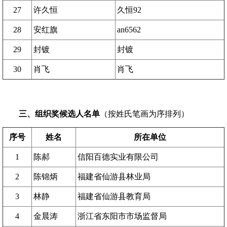
27
许久恒
久恒92
28
安红旗
an6562
29
封镀
封镀
30
肖飞
肖飞
三、组织奖候选人名单
（按姓氏笔画为序排列）
序号
姓名
所在单位
1
陈郝
信阳百德实业有限公司
2
陈锦炳
福建省仙游县林业局
3
林静
福建省仙游县教育局
4
金晨涛
浙江省东阳市市场监督局