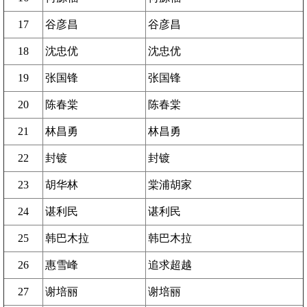
17
谷彦昌
谷彦昌
18
沈忠优
沈忠优
19
张国锋
张国锋
20
陈春棠
陈春棠
21
林昌勇
林昌勇
22
封镀
封镀
23
胡华林
棠浦胡家
24
谌利民
谌利民
25
韩巴木拉
韩巴木拉
26
惠雪峰
追求超越
27
谢培丽
谢培丽