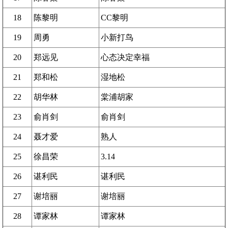
18
陈黎明
CC黎明
19
周勇
小新打鸟
20
郑远见
心态决定幸福
21
郑和松
湿地松
22
胡华林
棠浦胡家
23
俞肖剑
俞肖剑
24
聂才爱
熟人
25
徐昌荣
3.14
26
谌利民
谌利民
27
谢培丽
谢培丽
28
谭家林
谭家林