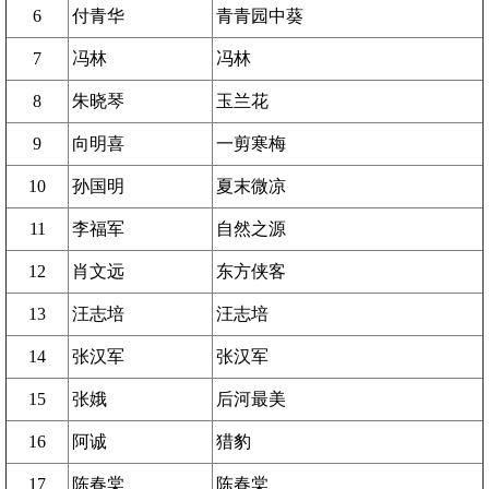
6
付青华
青青园中葵
7
冯林
冯林
8
朱晓琴
玉兰花
9
向明喜
一剪寒梅
10
孙国明
夏末微凉
11
李福军
自然之源
12
肖文远
东方侠客
13
汪志培
汪志培
14
张汉军
张汉军
15
张娥
后河最美
16
阿诚
猎豹
17
陈春棠
陈春棠