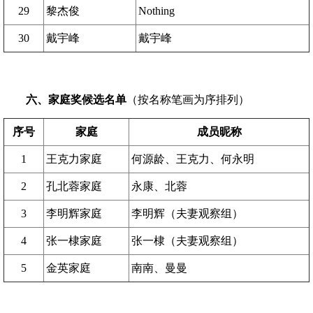
29
黎杰俊
Nothing
30
戴宇峰
戴宇峰
六、家庭奖候选名单
（按名称笔画为序排列）
序号
家庭
成员昵称
1
王克力家庭
何源龄、王克力、何永明
2
孔北蓉家庭
永康、北蓉
3
李明辉家庭
李明辉（夫妻观察组）
4
张一棣家庭
张一棣（夫妻观察组）
5
金英家庭
南南、曼曼