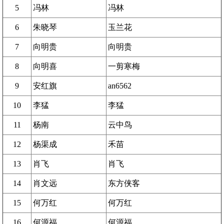
5
冯林
冯林
6
朱晓琴
玉兰花
7
向明贵
向明贵
8
向明喜
一剪寒梅
9
安红旗
an6562
10
李猛
李猛
11
杨南
云中鸟
12
杨渠成
禾苗
13
肖飞
肖飞
14
肖文远
东方侠客
15
何万红
何万红
16
何源福
何源福