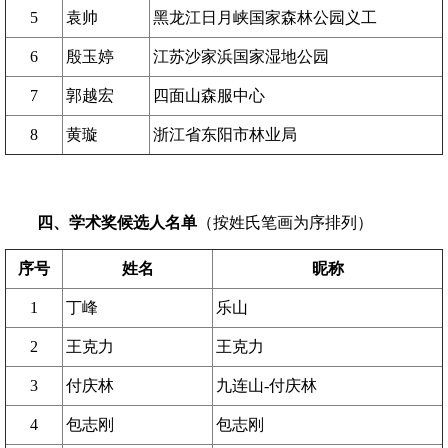
5
袁帅
黑龙江日月峡国家森林公园义工
6
殷玉婷
江苏沙家浜国家湿地公园
7
郭越宏
四面山森服中心
8
黄璇
浙江省东阳市林业局
四、学术奖候选人名单
（按姓氏笔画为序排列）
序号
姓名
昵称
1
丁峰
乐山
2
王克力
王克力
3
付庆林
九连山-付庆林
4
包志刚
包志刚