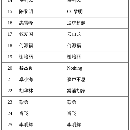
14
谌利民
谌利民
15
陈黎明
CC黎明
16
惠雪峰
追求超越
17
甄爱国
云山龙
18
何源福
何源福
19
谢培丽
谢培丽
20
黎杰俊
Nothing
21
卓小海
森声不息
22
胡华林
棠浦胡家
23
彭勇
彭勇
24
肖飞
肖飞
25
李明辉
李明辉