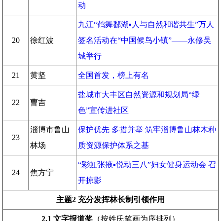
动
九江“鹤舞鄱湖▪人与自然和谐共生”万人
20
徐红波
签名活动在“中国候鸟小镇”——永修吴
城举行
21
黄坚
全国首发，榜上有名
盐城市大丰区自然资源和规划局“绿
22
曹吉
色”宣传进社区
淄博市鲁山
保护优先 多措并举 筑牢淄博鲁山林木种
23
林场
质资源保护体系之基
“彩虹张掖▪悦动三八”妇女健身运动会 召
24
焦方宁
开掠影
主题2 充分发挥林长制引领作用
2.1
文字报道奖
（按姓氏笔画为序排列）