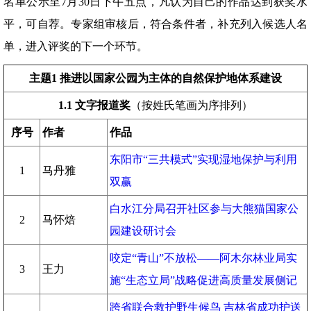
名单公示至7月30日下午五点，凡认为自己的作品达到获奖水
平，可自荐。专家组审核后，符合条件者，补充列入候选人名
单，进入评奖的下一个环节。
主题1 推进以国家公园为主体的自然保护地体系建设
1.1
文字报道奖
（按姓氏笔画为序排列）
序号
作者
作品
东阳市“三共模式”实现湿地保护与利用
1
马丹雅
双赢
白水江分局召开社区参与大熊猫国家公
2
马怀焙
园建设研讨会
咬定“青山”不放松——阿木尔林业局实
3
王力
施“生态立局”战略促进高质量发展侧记
跨省联合救护野生候鸟 吉林省成功护送