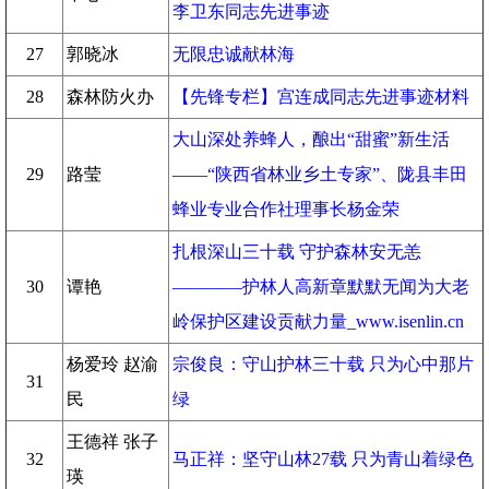
李卫东同志先进事迹
27
郭晓冰
无限忠诚献林海
28
森林防火办
【先锋专栏】宫连成同志先进事迹材料
大山深处养蜂人，酿出“甜蜜”新生活
29
路莹
——“陕西省林业乡土专家”、陇县丰田
蜂业专业合作社理事长杨金荣
扎根深山三十载 守护森林安无恙
30
谭艳
————护林人高新章默默无闻为大老
岭保护区建设贡献力量_www.isenlin.cn
杨爱玲 赵渝
宗俊良：守山护林三十载 只为心中那片
31
民
绿
王德祥 张子
32
马正祥：坚守山林27载 只为青山着绿色
瑛