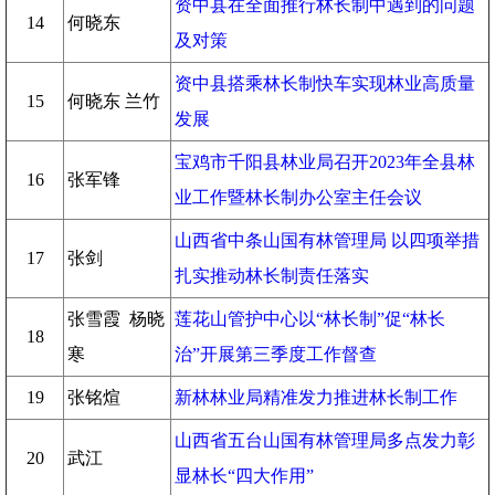
资中县在全面推行林长制中遇到的问题
14
何晓东
及对策
资中县搭乘林长制快车实现林业高质量
15
何晓东 兰竹
发展
宝鸡市千阳县林业局召开2023年全县林
16
张军锋
业工作暨林长制办公室主任会议
山西省中条山国有林管理局 以四项举措
17
张剑
扎实推动林长制责任落实
张雪霞 杨晓
莲花山管护中心以“林长制”促“林长
18
寒
治”开展第三季度工作督查
19
张铭煊
新林林业局精准发力推进林长制工作
山西省五台山国有林管理局多点发力彰
20
武江
显林长“四大作用”