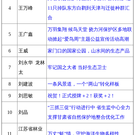
4
王万峰
11只掉队东方白鹳到天津与迁徙种群汇
合
万羽集翔 候鸟天堂 挠力河保护区多地联
5
王广鑫
动掀起“爱鸟周”主题公益宣传活动高潮
6
王威
家门口的国家公园，山水间的生态产品
刘永华 龙林
7
牢记国之大者 当好生态卫士
太
8
刘建波
一条风景道，一个“两山”转化样板
9
刘思敏
祝贺！正式授牌＋2！获奖＋2！
“三抓三促”行动进行中 省生监中心全力
10
刘晶
支撑甘肃省自然保护地整合优化工作
江苏省林业
11
万丈“蚝”情，守护海洋生物多样性