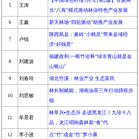
【中国绿色时报5月5日第2版】甘肃两
5
王涛
当“八有”模式推动林业特色产业发展
6
王鑫
新天林场“四轮驱动”助推产业发展
陕西凤县：秦岭“小精灵”带来县域经
7
卢锐
济“好钱景”
福建政和:一根竹诠释“绿水青山就是金
8
刘建波
山银山”
9
刘春玲
湖北竹溪：林业产业 生态富民
林长制赋能，湖南油茶三年行动蹄疾步
10
刘思敏
稳
林草兴▪生态兴 走进黑龙江丨九珍十八
11
牟景君
品，龙江唱响森林新“食”代
12
李小波
点“竹”成金“竹”梦小康