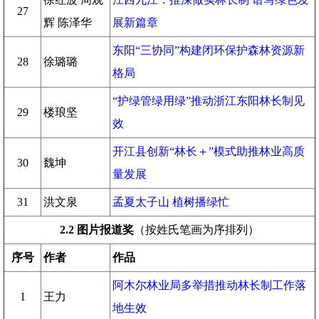
27
辉 陈泽华
展新篇章
东阳“三协同”构建闭环保护森林资源新
28
徐璐璐
格局
“护绿管绿用绿”推动浙江东阳林长制见
29
楼琅坚
效
开江县创新“林长＋”模式助推林业高质
30
魏坤
量发展
31
洪文泉
孟夏太子山 植树播绿忙
2.2
图片报道奖
（按姓氏笔画为序排列）
序号
作者
作品
阿木尔林业局多举措推动林长制工作落
1
王力
地生效