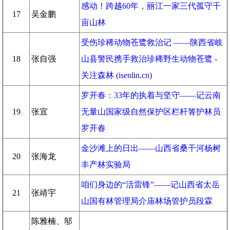
感动！跨越60年，丽江一家三代孤守千
17
吴金鹏
亩山林
受伤珍稀动物苍鹭救治记 ——陕西省岐
18
张自强
山县警民携手救治珍稀野生动物苍鹭 -
关注森林 (isenlin.cn)
罗开春：33年的执着与坚守——记云南
19
张宜
无量山国家级自然保护区栏杆箐护林员
罗开春
金沙滩上的日出——山西省桑干河杨树
20
张海龙
丰产林实验局
咱们身边的“活雷锋”——记山西省太岳
21
张靖宇
山国有林管理局介庙林场管护员段霖
陈雅楠、邬