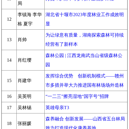
局
李镇海 李华
湖北省十堰市2023年度林业工作成效明
12
栋 夏宇
显
为让绿意有质量，湖南探索森林可持续
13
肖帅
经营有了新样本
森林公园 | 江西龙南武当山省级森林公
14
肖红缨
园
发挥综合优势 创新机制模式——赣州
15
肖建华
市多措并举大力推进国有林场场外造林
16
吴英明
“一二三”擦亮湿地“国字号”招牌
17
吴林锡
英雄母亲T3
森养融合 创新发展——山西省五台林局
18
张丽媛
致力打造现代化康养基地