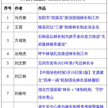
序号
作者
作品
1
马丹雅
东阳市“四落实”推深抓细林长制工作
2
王霞
赣县区以“三量”助推林长制走深走实
石棉县以林长制为抓手多向发力推进“天
3
方成焦
府森林粮库建设”
4
丛艳杰
呼中林场扎实推进林长制工作
5
刘文辉
宝鸡市发布2023年第1号总林长令
【中国绿色时报5月19日第1版】甘肃建
6
刘江林
立“四单一函”机制强化林长巡林履职
湖北竹溪探索“林长＋”体制机制 守护
7
刘春玲
绿水青山
省生监中心举办林长制督查考核暨森林