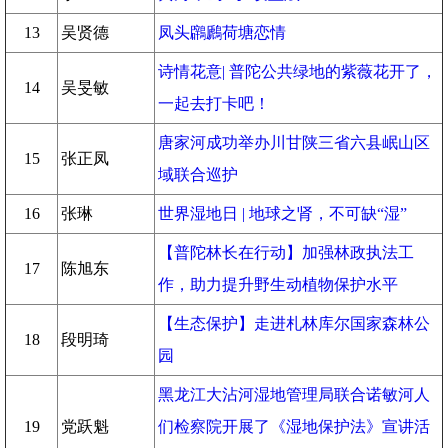
13
吴贤德
凤头鸊鷉荷塘恋情
诗情花意| 普陀公共绿地的紫薇花开了，
14
吴旻敏
一起去打卡吧！
唐家河成功举办川甘陕三省六县岷山区
15
张正凤
域联合巡护
16
张琳
世界湿地日 | 地球之肾，不可缺“湿”
【普陀林长在行动】加强林政执法工
17
陈旭东
作，助力提升野生动植物保护水平
【生态保护】走进札林库尔国家森林公
18
段明琦
园
黑龙江大沾河湿地管理局联合诺敏河人
19
党跃魁
们检察院开展了《湿地保护法》宣讲活