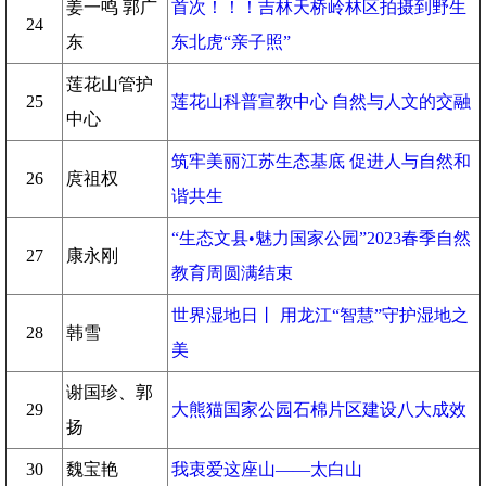
姜一鸣 郭广
首次！！！吉林天桥岭林区拍摄到野生
24
东
东北虎“亲子照”
莲花山管护
25
莲花山科普宣教中心 自然与人文的交融
中心
筑牢美丽江苏生态基底 促进人与自然和
26
庹祖权
谐共生
“生态文县•魅力国家公园”2023春季自然
27
康永刚
教育周圆满结束
世界湿地日丨 用龙江“智慧”守护湿地之
28
韩雪
美
谢国珍、郭
29
大熊猫国家公园石棉片区建设八大成效
扬
30
魏宝艳
我衷爱这座山——太白山