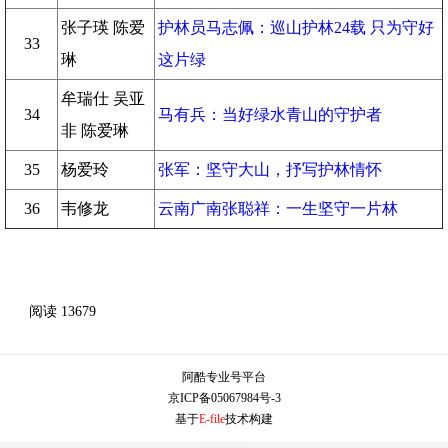
张子瑛 陈爱
护林员马志佩：巡山护林24载 只为守好
33
琳
这片绿
牟瑞仕 吴亚
34
马有兵：当好绿水青山的守护者
非 陈爱琳
35
杨爱玲
张军：坚守大山，抒写护林情怀
36
韦修龙
云南广南张聪祥：一生坚守一片林
阅读
13679
阿酷专业号平台
京ICP备05067984号-3
基于
E-file
技术构建