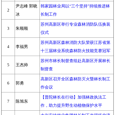
尹志峰 郭晓
韩家园林业局以“三个坚持”持续推进林
2
冰
长制工作
苏州高新区举行专业森林消防队伍换装
3
朱顺顺
仪式
苏州高新区森林消防大队荣获江苏省第
4
李福男
十三届林业系统森林防火技能竞赛冠军
苏州市林长制督查组赴高新区开展林长
5
王杰帅
制督查
高新区召开全区森林防灭火暨林长制工
6
郭勇
作会议
【普陀林长在行动】加强林政执法工
7
陈旭东
作，助力提升野生动植物保护水平