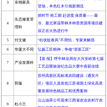
3
东翎家具
登场，本色红木引领新潮流
抓时节 抢工期 赶进度 保质量——最
生态修复管
4
冷、最北寒温带林木种质资源库项目建
理科
设正在火热进行中
5
付文健
“柱状蚊卷风”不用怕，专家来解惑
6
华厦大不同
弘扬工匠精神，争做“浙派工匠”
【喜 报】呼中林业局在大兴安岭第七届
7
产业发展科
工艺品暨旅游纪念品大赛中喜获佳绩
苏州高新区高标准农田建设（通安片
8
郭璇
区）项目入选首批江苏省国土绿化高质
量发展特色精品工程优秀案例
云山油茶公司迎来江西省农业农村厅农
9
杜小兰