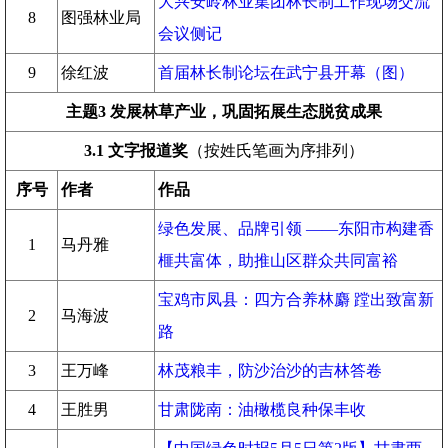
大兴安岭林业集团林长制工作现场交流
8
图强林业局
会议侧记
9
徐红波
首届林长制论坛在武宁县开幕（图）
主题3 发展林草产业，巩固拓展生态脱贫成果
3.1
文字报道奖
（按姓氏笔画为序排列）
序号
作者
作品
绿色发展、品牌引领 ——东阳市构建香
1
马丹雅
榧共富体，助推山区群众共同富裕
宝鸡市凤县：四方合养林麝 蹚出致富新
2
马海波
路
3
王万峰
林茂粮丰，防沙治沙的吉林答卷
4
王胜男
甘肃陇南：油橄榄良种保丰收