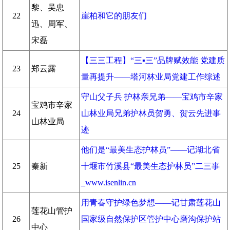
黎、吴忠
22
崖柏和它的朋友们
迅、周军、
宋磊
【三三工程】“三▪三”品牌赋效能 党建质
23
郑云露
量再提升——塔河林业局党建工作综述
守山父子兵 护林亲兄弟——宝鸡市辛家
宝鸡市辛家
24
山林业局兄弟护林员贺勇、贺云先进事
山林业局
迹
他们是“最美生态护林员”——记湖北省
25
秦新
十堰市竹溪县“最美生态护林员”二三事
_www.isenlin.cn
用青春守护绿色梦想——记甘肃莲花山
莲花山管护
26
国家级自然保护区管护中心磨沟保护站
中心