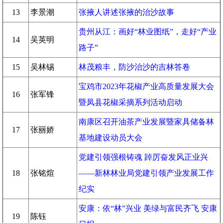
13
李景潮
张掖人讲述张掖的治沙故事
贵州从江：画好“林业图纸”，走好“产业
14
吴英明
路子”
15
吴林锡
林茂粮丰，防沙治沙的吉林答卷
宝鸡市2023年花椒产业高质量发展大会
16
张军锋
暨凤县花椒采摘系列活动启动
南康区召开油茶产业发展暨家具储备林
17
张丽娇
基地建设动员大会
党建引领强根铸魂 踔厉奋发风正业兴
18
张铭煊
——新林林业局党建引领产业发展工作
纪实
安康：依“林”兴业 美绿与富民齐飞 安康
19
陈钰