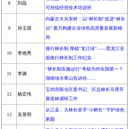
8
刘晶
可持续经营技术培训班
内蒙古大兴安岭：以“林长制”促进“林长
9
孙玉国
治” 着力构建企业绿色高质量发展新格
局
推行林长制 厚植“龙江绿”——黑龙江全
10
李艳秀
面推行林长制工作纪实
“林长制实施运行”考核为何全国第一？
11
李璐
湖南绿水青山告诉你……
宝鸡市陈仓区委书记、区总林长马霄开
12
杨宏伟
展巡林调研工作
从江县：大林长牵手“小树长” 守护绿色
13
吴英明
家园