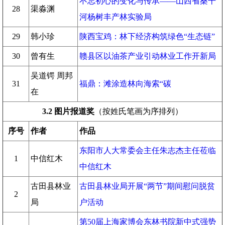
不忘初心的变化与传承——山西省桑干
28
渠淼渊
河杨树丰产林实验局
29
韩小珍
陕西宝鸡：林下经济构筑绿色“生态链”
30
曾有生
赣县区以油茶产业引动林业工作开新局
吴道锷 周邦
31
福鼎：滩涂造林向海索“碳
在
3.2
图片报道奖
（按姓氏笔画为序排列）
序号
作者
作品
东阳市人大常委会主任朱志杰主任莅临
1
中信红木
中信红木
古田县林业
古田县林业局开展“两节”期间慰问脱贫
2
局
户活动
第50届上海家博会东林书院新中式强势