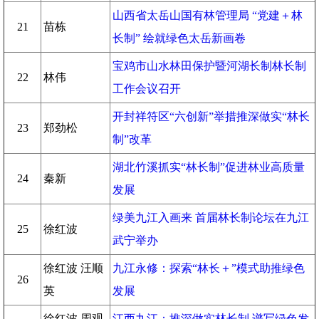
山西省太岳山国有林管理局 “党建＋林
21
苗栋
长制” 绘就绿色太岳新画卷
宝鸡市山水林田保护暨河湖长制林长制
22
林伟
工作会议召开
开封祥符区“六创新”举措推深做实“林长
23
郑劲松
制”改革
湖北竹溪抓实“林长制”促进林业高质量
24
秦新
发展
绿美九江入画来 首届林长制论坛在九江
25
徐红波
武宁举办
徐红波 汪顺
九江永修：探索“林长＋”模式助推绿色
26
英
发展
徐红波 周观
江西九江：推深做实林长制 谱写绿色发