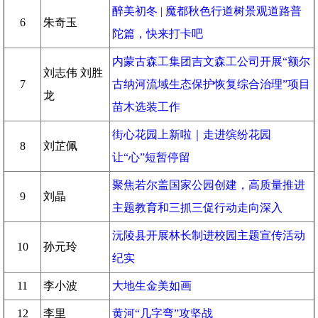
醉美初冬 | 魔都秋色行道树景观道路普
6
朱奇玉
陀篇，快来打卡吧
内蒙古森工集团吉文森工公司开展“额尔
刘志伟 刘胜
7
古纳河流域生态保护恢复综合治理”项目
龙
苗木选装工作
街心花园上新啦｜走进缤纷花园
8
刘芷佩
让“心”短暂停留
聚焦若尔盖国家公园创建，高质量推进
9
刘晶
主题教育和三抓三促行动走向深入
沅陵县开展林长制进校园主题宣传活动
10
孙元玲
纪实
11
李小波
大地生金美如画
12
李里
黄河“几字弯”攻坚战