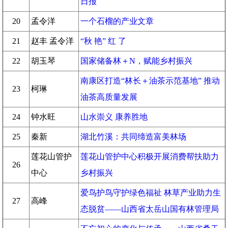
日报
20
孟令洋
一个石榴的产业文章
21
赵丰 孟令洋
“秋 艳” 红 了
22
胡玉琴
国家储备林＋N，赋能乡村振兴
南康区打造“林长＋油茶示范基地” 推动
23
柯琳
油茶高质量发展
24
钟水旺
山水崇义 康养胜地
25
秦新
湖北竹溪：共同缔造富美林场
莲花山管护
莲花山管护中心积极开展消费帮扶助力
26
中心
乡村振兴
爱鸟护鸟守护绿色福祉 林草产业助力生
27
高峰
态脱贫——山西省太岳山国有林管理局