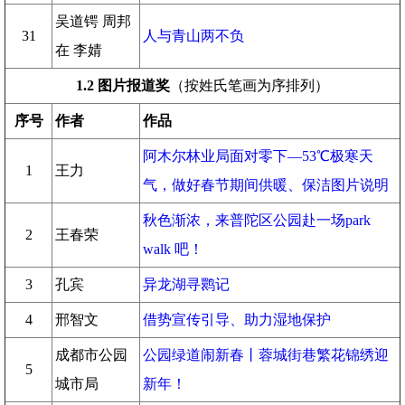
吴道锷 周邦
31
人与青山两不负
在 李婧
1.2
图片报道奖
（按姓氏笔画为序排列）
序号
作者
作品
阿木尔林业局面对零下—53℃极寒天
1
王力
气，做好春节期间供暖、保洁图片说明
秋色渐浓，来普陀区公园赴一场park
2
王春荣
walk 吧！
3
孔宾
异龙湖寻鹮记
4
邢智文
借势宣传引导、助力湿地保护
成都市公园
公园绿道闹新春丨蓉城街巷繁花锦绣迎
5
城市局
新年！