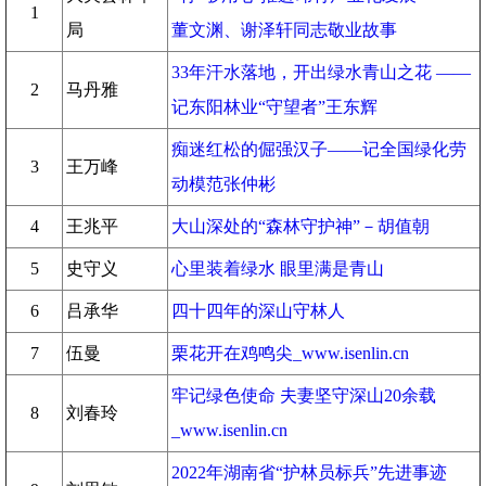
1
局
董文渊、谢泽轩同志敬业故事
33年汗水落地，开出绿水青山之花 ——
2
马丹雅
记东阳林业“守望者”王东辉
痴迷红松的倔强汉子——记全国绿化劳
3
王万峰
动模范张仲彬
4
王兆平
大山深处的“森林守护神”－胡值朝
5
史守义
心里装着绿水 眼里满是青山
6
吕承华
四十四年的深山守林人
7
伍曼
栗花开在鸡鸣尖_www.isenlin.cn
牢记绿色使命 夫妻坚守深山20余载
8
刘春玲
_www.isenlin.cn
2022年湖南省“护林员标兵”先进事迹