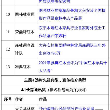
田处领导考察调研
图强林业局携精品亮相大兴安岭全国摄
10
图强林业局
影作品暨森林生态产品展
东阳木雕红木家具行业首家海外院士工
11
荣鼎轩红木
作站落户荣鼎轩
森林调查设
大兴安岭集团呼中林业局森调队三年外
12
计队
出创收496万
2021年雅典红木被评为“中国红木家具十
13
雅典红木
大品牌”
主题4 选树先进典型，宣传推介典型
4.1
长篇通讯奖
（按名称笔画为序排列）
序号
作者
作品
大关县林草
“竹”够用心 推进筇竹产业化发展 ——